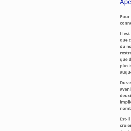
Ape
Pour 
conne
Il es
que c
du no
restr
que d
plusi
auque
Duran
aveni
deuxi
impli
nombr
Est-i
croie