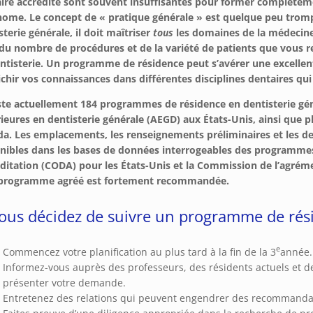
ire accrédité sont souvent insuffisantes pour former complètem
ome. Le concept de « pratique générale » est quelque peu tromp
sterie générale, il doit maîtriser
tous
les domaines de la médecine
du nombre de procédures et de la variété de patients que vous r
ntisterie. Un programme de résidence peut s’avérer une excellen
ichir vos connaissances dans différentes disciplines dentaires qui
iste actuellement 184 programmes de résidence en dentisterie g
ieures en dentisterie générale (AEGD) aux États-Unis, ainsi que 
a. Les emplacements, les renseignements préliminaires et les d
nibles dans les bases de données interrogeables des programmes
ditation (CODA) pour les États-Unis et la Commission de l’agrém
 programme agréé est fortement recommandée.
vous décidez de suivre un programme de rési
e
Commencez votre planification au plus tard à la fin de la 3
année.
Informez-vous auprès des professeurs, des résidents actuels et de
présenter votre demande.
Entretenez des relations qui peuvent engendrer des recommandat