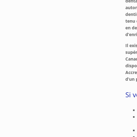
denta
auton
denti
tenu 
en de
d’enr
Il ex
supér
Canad
dispo
Accre
d’un
Si 