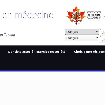
e en médecine
Choisir
Ch
 au Canada
une
Choisir
Ch
langue
une
langue
Dentiste associé – Exercice en société
Choix d’une résiden